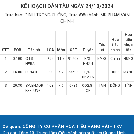
KẾ HOẠCH DẪN TÀU NGÀY
24/10/2024
Trực ban: ĐINH TRỌNG PHÓNG, Trực điều hành: MR.PHẠM VĂN
CHÍNH
Hoa
Hoa
tiêu
Tàu
tiêu
thực
STT
POB
Tên tàu
LOA
Mớn
GRT
Tuyến
lai
chính
tập
1
07:00
OTSL
292
11.7
91407
P/S -
NMS8
Chính
HƯNG
HERA
HN2.4
2
16:00
LUNA II
190
6.2
28693
P/S -
Hưng
MẠNH
HN2.16
3
20:30
SPLENDOR
103
4.0
6736
CO2.8 -
TVN
ĐỒNG
TỈNH
KEELUNG
CP
Cơ quan: CÔNG TY CỔ PHẨN HOA TIÊU HÀNG HẢI - TKV
Ðịa chỉ: Tầng 10, Trung tâm điều hành sản xuất tại Quảng Ninh -