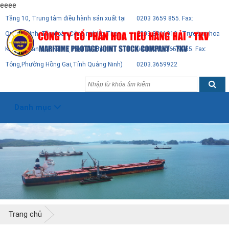
eeee
Tầng 10, Trung tâm điều hành sản xuất tại
0203 3659 855. Fax:
Quảng Ninh -Tập đoàn Công nghiệp Than
0203.3811919 - Trực ban hoa
Khoáng Sản Việt Nam ( 95A, Lê Thánh
tiêu: 0203 365 9955. Fax:
Tông,Phường Hồng Gai,Tỉnh Quảng Ninh)
0203.3659922
Danh mục
Trang chủ