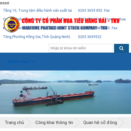
eeee
Tầng 10, Trung tâm điều hành sản xuất tại
0203 3659 855. Fax:
Quảng Ninh -Tập đoàn Công nghiệp Than
0203.3811919 - Trực ban hoa
Khoáng Sản Việt Nam ( 95A, Lê Thánh
tiêu: 0203 365 9955. Fax:
Tông,Phường Hồng Gai,Tỉnh Quảng Ninh)
0203.3659922
Danh mục
Trang chủ
Công khai thông tin
Quan hệ cổ đông